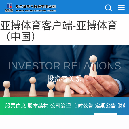
亚搏体育客户端-亚搏体育
（中国）
INVESTOR RELATIONS
投资者关系
股票信息
股本结构
公司治理
临时公告
定期公告
财务