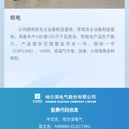
氢能
Hydrogen energy
水电
清洁高效煤电
气电
光热
新型储能
核电
公司拥有混流式、轴流式、贯流式、蓄能式、冲击式
公司具备年产3000万千瓦煤电主机设备能力，填补了
具备重燃关键部件批量生产制造能力，中小燃机批量
具备太阳能光热电站动力岛、储热系统、蒸汽发生系
通过自主创新，公司已经掌握压缩空气储能、熔盐储
公司拥有核岛主设备制造基地、常规岛主设备制造基
泵阀
等类型水电产品，在水力研发、设计制造等方面已达到世
诸多国内和国际空白，在电站锅炉领域已形成从中压到超
化本体制造和成套供货能力。重型燃机方面，产品包括
统及关键设备设计供货能力，产品技术达到国内领先水
热、吸附压缩二氧化碳储能等新型储能关键技术，具备压
地，具备年产4台/套100万千瓦核岛、常规岛产品生产能
Pump valve
界先进水平；研制了世界单机容量最大的白鹤滩1000兆瓦
超临界的全系列产品，产品技术水平和性能处于国内领先
9F.03 /9F.05 /13E2 /9H.01型等重型燃气轮机联合循环发电
平。蒸汽发生系统已覆盖三槽式、塔式和大技术路线线性
缩机、空气透平、储换热设备、储气装置和储能发电机等
力。产品服务范围覆盖华龙一号、国和一号
机组、世界额定水头最高724米的抽水蓄能机组和国内唯一
水平；在电站汽轮机领域已经基本掌握世界先进汽轮机产
机组，中小型燃机方面通过CGT25-D设备的国产化制造，
菲湿尔式，适用于目前市场上两种主流储热介质--导热油和
关键设备研制供货和项目总承包能力，其中压缩空气储能
（CAP1400）、VVER、高温气冷堆、快堆、小型堆等多种
的500兆瓦级高水头、大容量冲击式水电机组。公司生产的
品技术；在汽轮发电机领域拥有各类型汽轮发电机设计和
形成了较为完整的中小型燃机制造技术体系，制造技术达
熔盐，产品涵盖50兆瓦-300兆瓦功率等级机组。
领域产品范围已覆盖10兆瓦-350兆瓦等级电站核心设备，
堆型。
查看更多 >
大型水电机组占国内总装机容量的1/2。
制造的核心技术。公司生产的煤电主设备约占国内总装机
到国内先进水平。在E级、F级、H级燃机 EPC 领域取得广
市场占有率在60%左右。公司在技术装备研发、示范项目
View more
容量1/3，已装备了全国500多个电厂、出口30多个国家和
泛业绩，其中重型燃气轮机约占国内总装机容量1/3。
建设等方面取得了较大突破，特别是支撑江苏金坛盐穴、
地区。
湖北应城等一批国家级示范项目建设，大力推动了我国相
关领域储能产业商业化发展进程，起到了较好示范带动作
用。
股票代码信息
中文名：哈尔滨电气
英文名：HARBIN ELECTRIC