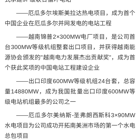
——厄瓜多尔埃斯美拉达热电项目，成为首个
中国企业在厄瓜多尔并网发电的电站工程
——越南锦普2×300MW电厂项目，是公司首
台300MW等级机组整套出口项目，并获得越南能
源协会颁发的"越南电力发展杰出贡献奖"，成为首
个获此奖项的中国电站工程建设企业
——出口印度600MW等级机组24台套，总容
量14880MW，成为我国批量出口印度600MW等
级电站机组最多的公司之一
——厄瓜多尔美纳斯-圣弗朗西斯科3×90MW
水电项目为公司成功开拓南美洲市场的第一个水电
总包项目