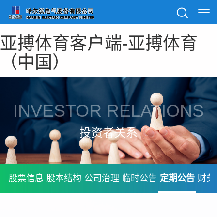
亚搏体育客户端-亚搏体育
（中国）
INVESTOR RELATIONS
投资者关系
股票信息
股本结构
公司治理
临时公告
定期公告
财务