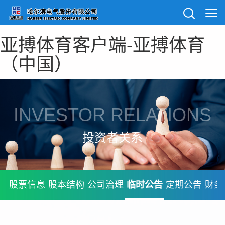
亚搏体育客户端-亚搏体育
（中国）
INVESTOR RELATIONS
投资者关系
股票信息
股本结构
公司治理
临时公告
定期公告
财务