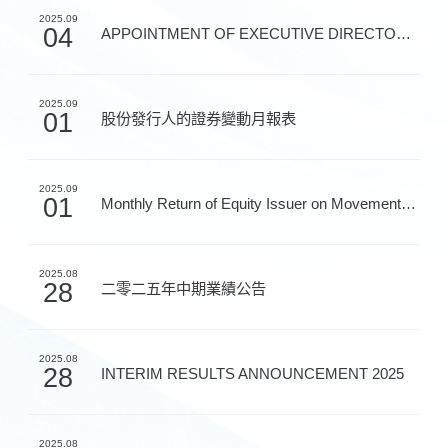
2025.09
04
APPOINTMENT OF EXECUTIVE DIRECTOR AND CHAIRMAN OF STR...
2025.09
01
股份發行人的證券變動月報表
2025.09
01
Monthly Return of Equity Issuer on Movements in Secur...
2025.08
28
二零二五年中期業績公告
2025.08
28
INTERIM RESULTS ANNOUNCEMENT 2025
2025.08